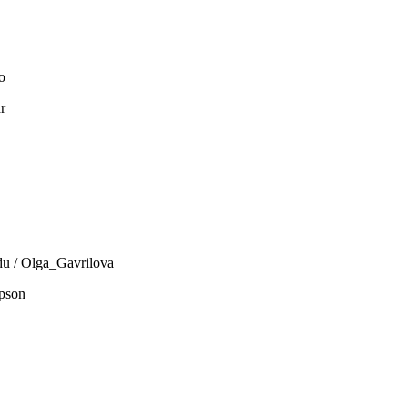
o
r
u / Olga_Gavrilova
mpson