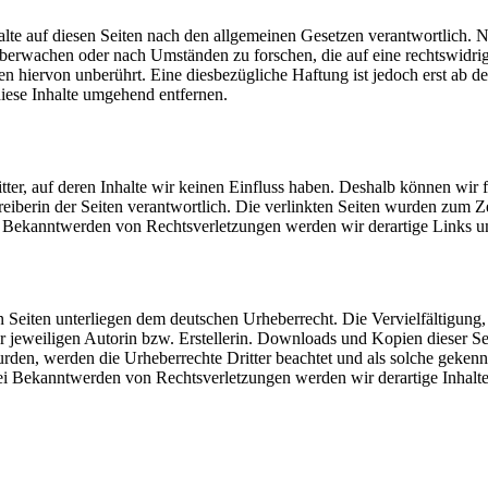
lte auf diesen Seiten nach den allgemeinen Gesetzen verantwortlich. N
u überwachen oder nach Umständen zu forschen, die auf eine rechtswidri
 hiervon unberührt. Eine diesbezügliche Haftung ist jedoch erst ab d
ese Inhalte umgehend entfernen.
tter, auf deren Inhalte wir keinen Einfluss haben. Deshalb können wir
Betreiberin der Seiten verantwortlich. Die verlinkten Seiten wurden zum
ei Bekanntwerden von Rechtsverletzungen werden wir derartige Links 
sen Seiten unterliegen dem deutschen Urheberrecht. Die Vervielfältigun
jeweiligen Autorin bzw. Erstellerin. Downloads und Kopien dieser Seit
t wurden, werden die Urheberrechte Dritter beachtet und als solche geke
i Bekanntwerden von Rechtsverletzungen werden wir derartige Inhalt