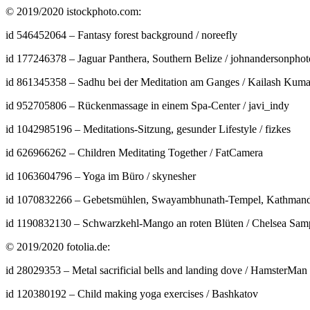
© 2019/2020 istockphoto.com:
id 546452064 – Fantasy forest background / noreefly
id 177246378 – Jaguar Panthera, Southern Belize / johnandersonphot
id 861345358 – Sadhu bei der Meditation am Ganges / Kailash Kuma
id 952705806 – Rückenmassage in einem Spa-Center / javi_indy
id 1042985196 – Meditations-Sitzung, gesunder Lifestyle / fizkes
id 626966262 – Children Meditating Together / FatCamera
id 1063604796 – Yoga im Büro / skynesher
id 1070832266 – Gebetsmühlen, Swayambhunath-Tempel, Kathmand
id 1190832130 – Schwarzkehl-Mango an roten Blüten / Chelsea Sa
© 2019/2020 fotolia.de:
id 28029353 – Metal sacrificial bells and landing dove / HamsterMan
id 120380192 – Child making yoga exercises / Bashkatov